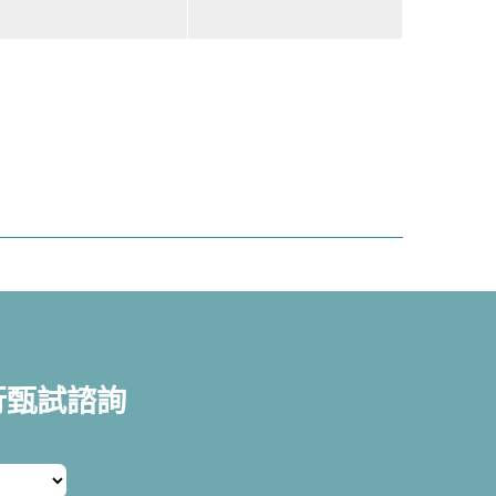
行甄試諮詢