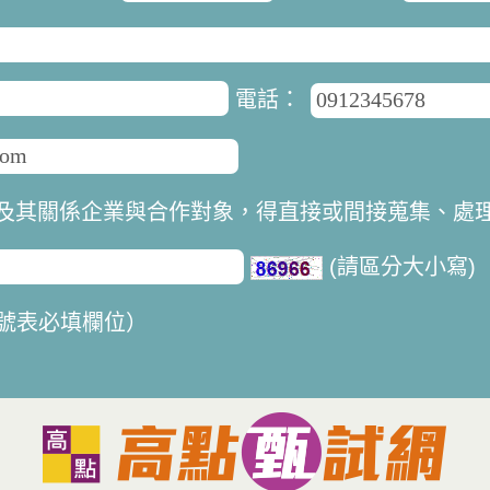
電話：
及其關係企業與合作對象，得直接或間接蒐集、處
(請區分大小寫)
號
表必填欄位）