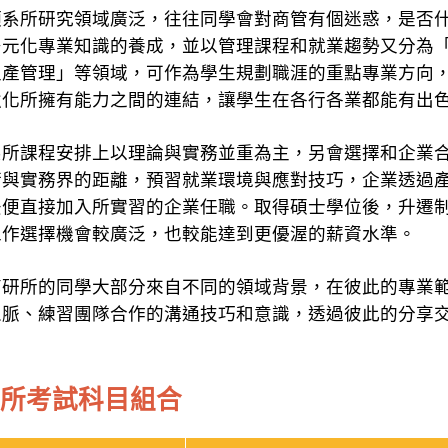
類系所研究領域廣泛，往往同學會對商管有個迷惑，是否
多元化專業知識的養成，並以管理課程和就業趨勢又分為
生產管理」等領域，可作為學生規劃職涯的重點專業方向
強化所擁有能力之間的連結，讓學生在各行各業都能有出
系所課程安排上以理論與實務並重為主，另會選擇和企業
術與實務界的距離，預習就業環境與應對技巧，企業透過
後便直接加入所實習的企業任職。取得碩士學位後，升遷
工作選擇機會較廣泛，也較能達到更優渥的薪資水準。
商研所的同學大部分來自不同的領域背景，在彼此的專業
人脈、練習團隊合作的溝通技巧和意識，透過彼此的分享
所考試科目組合