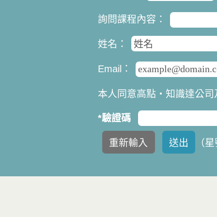
詢問課程內容：
姓名：
Email：
本人同意高點‧知識達公司
*驗證碼
（
星