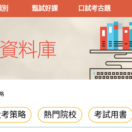
類別
甄試好課
口試考古題
略
投考策略
熱門院校
考試用書