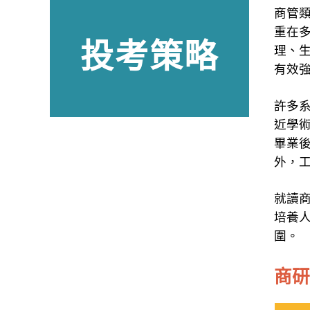
商管
重在
投考策略
理、
有效
許多
近學
畢業
外，
就讀
培養
圍。
商研