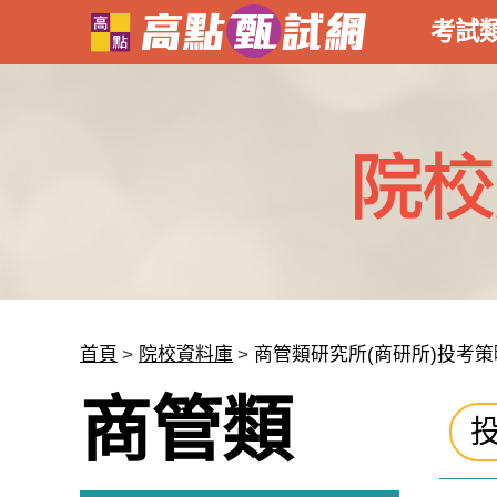
考試
首頁
院校資料庫
商管類研究所(商研所)投考策
商管類