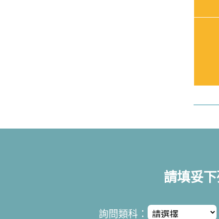
請填妥下
詢問類科：