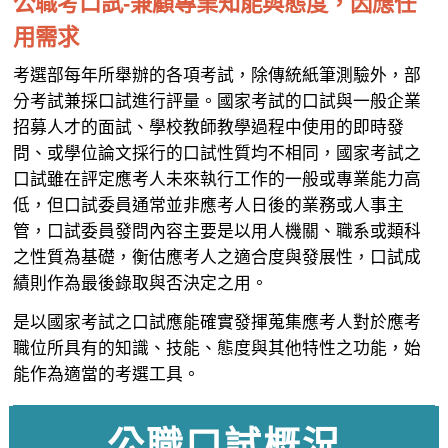
公職考口試-兼顧專業知能與態度，因應任
用需求
考選部每年所舉辦的各項考試，除傳統紙筆測驗外，部
分考試兼採口試進行評量。國家考試的口試與一般企業
招募人才的面試、學校教師教學過程中使用的即時發
問、或學位論文採行的口試性質均不相同，國家考試之
口試雖在評定應考人未來執行工作的一般或專業能力高
低，但口試委員通常並非應考人日後的業務或人事主
管，口試委員發問內容主要是以用人機關、職系或類科
之性質為基礎，衡估應考人之適合度與發展性，口試成
績則作為最後錄取與否決定之用。
是以國家考試之口試應能確實發揮蒐集應考人對於應考
職位所具有的知識、技能、態度與其他特性之功能，始
能作為適當的考選工具。
公職口試概況