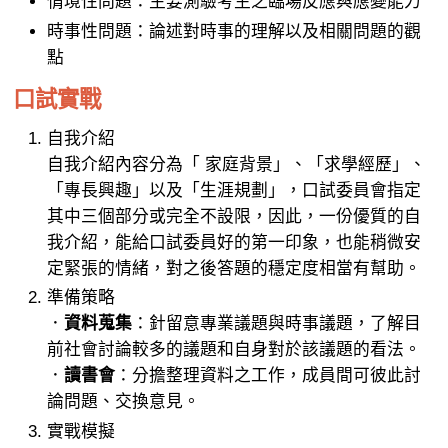
情境性問題：主要測驗考生之臨場反應與應變能力
時事性問題：論述對時事的理解以及相關問題的觀
點
口試實戰
自我介紹
自我介紹內容分為「 家庭背景」、「求學經歷」、
「專長興趣」以及「生涯規劃」，口試委員會指定
其中三個部分或完全不設限，因此，一份優質的自
我介紹，能給口試委員好的第一印象，也能稍微安
定緊張的情緒，對之後答題的穩定度相當有幫助。
準備策略
．
資料蒐集
：針留意專業議題與時事議題，了解目
前社會討論較多的議題和自身對於該議題的看法。
．
讀書會
：分擔整理資料之工作，成員間可彼此討
論問題、交換意見。
實戰模擬