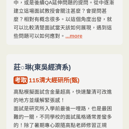
中，或是後續QA延伸問題的提問。從中逐漸
建立這場面試教授會關注甚麼？會提問甚
麼？相對有概念很多。以這個角度出發，就
可以比較清楚面試當天該如何展現，遇到這
些問題可以如何應對。
...more
莊○琳(東吳經濟系)
考取
115清大經研所(甄)
高點模擬面試含金量超高，快速釐清可改進
的地方並緩解緊張感！
面試是研究所入學前最後一哩路，也是最困
難的一關，不同學校的面試風格通常差蠻多
的！除了暑期專心跟隨高點老師修習正規