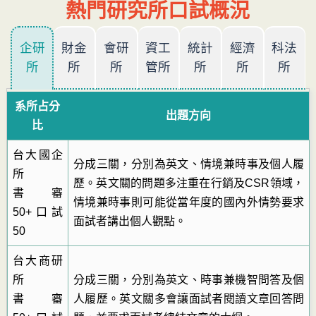
熱門研究所口試概況
企研
財金
會研
資工
統計
經濟
科法
所
所
所
管所
所
所
所
系所占分
出題方向
比
台大國企
分成三關，分別為英文、情境兼時事及個人履
所
歷。英文關的問題多注重在行銷及CSR領域，
書審
情境兼時事則可能從當年度的國內外情勢要求
50+口試
面試者講出個人觀點。
50
台大商研
所
分成三關，分別為英文、時事兼機智問答及個
書審
人履歷。英文關多會讓面試者閱讀文章回答問