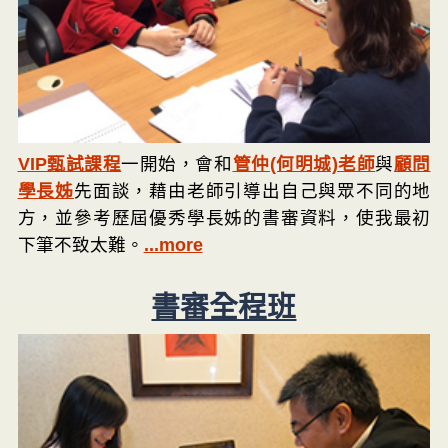
VIP甄試課程
一開始，會和
管仲(何明城)老師
與
顧問
學長姊
先面談，藉由老師引導出自己與眾不同的地
方，並參考歷屆優秀學長姊的書審資料，使我最初
下筆不致太難。
...more
書審全程班