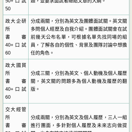
50+口試
題，並要求面試者總結文章的大綱。
50
政大企研
分成兩關，分別為英文及團體面試關。英文關
所
多問個人經歷及自我介紹。團體面試關會在試
書審
前幾天公布名單，可根據名單先找同場的組
40+口試
員，了解各自的個性、背景及團隊討論中想擔
60
任的角色。
政大國貿
所
分成三關，分別為英文、個人動機及個人履歷
書審
關，英文關的問題多為個人動機及履歷的翻
40+口試
版。
60
交大經管
所
分成兩關，分別為英文及個人履歷，三人一組
書審
進行團面，多針對個人履歷及未來志向做提