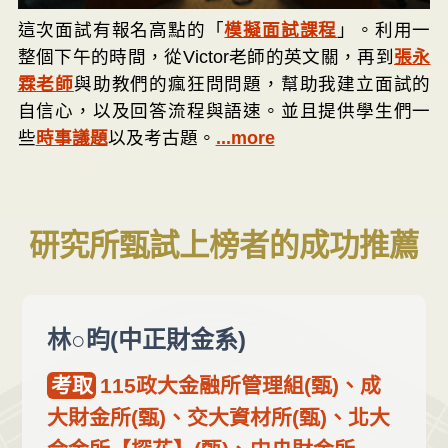
這次面試有報名高點的「
模擬面試課程
」。利用一
整個下午的時間，從Victor老師的英文關，再到
張永
霖老師
與助教們的瘋狂問問題，幫助我建立面試的
自信心，以及回答流程與語速。並且提供學生們一
些
時事議題
以及考古題。
...more
研究所甄試
上榜者的成功推薦
林○昀(中正財金系)
考取
115政大金融所管理組(甄)、成
大財金所(甄)、交大資材所(甄)、北大