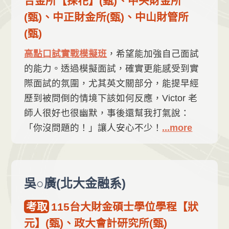
合金所【探花】(甄)、中央財金所
(甄)、中正財金所(甄)、中山財管所
(甄)
高點口試實戰模擬班
，希望能加強自己面試
的能力。透過模擬面試，確實更能感受到實
際面試的氛圍，尤其英文關部分，能提早經
歷到被問倒的情境下該如何反應，Victor 老
師人很好也很幽默，事後還幫我打氣說：
「你沒問題的！」讓人安心不少！
...more
吳○廣(北大金融系)
考取
115台大財金碩士學位學程【狀
元】(甄)、政大會計研究所(甄)