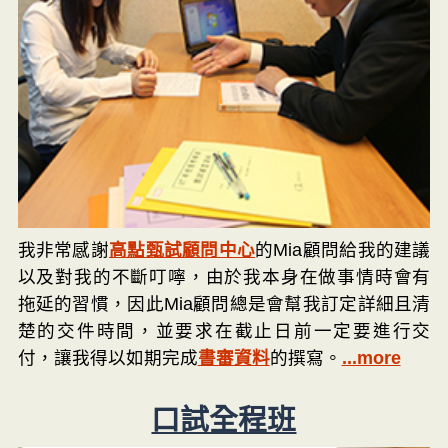
我非常感謝
高點甄試顧問中心
的Mia顧問給我的建議
以及對我的不斷叮嚀，由於我本身在做事情時會有
拖延的習慣，因此Mia顧問總是會幫我訂定詳細且清
楚的交件時間，並要求在截止日前一定要進行交
付，讓我得以如期完成
書審資料
的撰寫。
...more
口試全程班