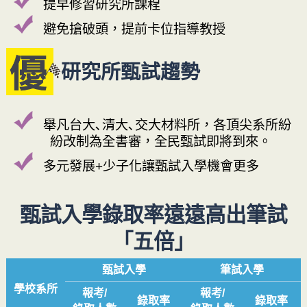
提早修習研究所課程
避免搶破頭，提前卡位指導教授
研究所甄試趨勢
舉凡台大､清大､交大材料所，各頂尖系所紛
紛改制為全書審，全民甄試即將到來。
多元發展+少子化讓甄試入學機會更多
甄試入學錄取率
遠遠高出筆試
「五倍」
甄試入學
筆試入學
學校系所
報考/
報考/
錄取率
錄取率