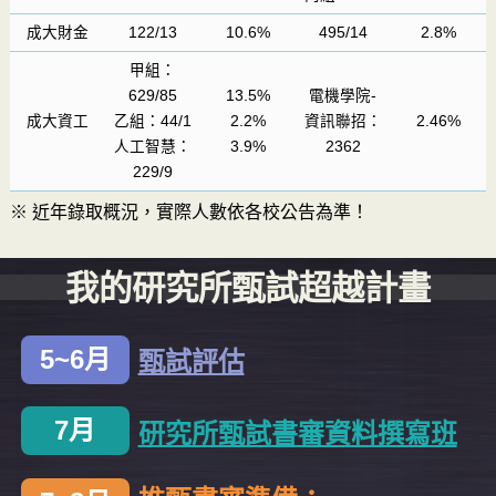
成大財金
122/13
10.6%
495/14
2.8%
甲組：
629/85
13.5%
電機學院-
成大資工
乙組：44/1
2.2%
資訊聯招：
2.46%
人工智慧：
3.9%
2362
229/9
※ 近年錄取概況，實際人數依各校公告為準！
我的研究所甄試
超越計畫
5~6月
甄試評估
7月
研究所甄試書審資料撰寫班