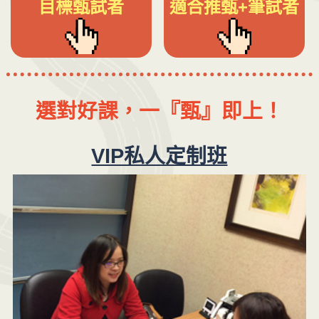
目標甄試者
適合推甄+筆試者
選對好課，一『甄』即上！
VIP私人定制班