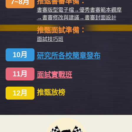
推甄書審準備：
7~8月
書審版型電子檔→優秀書審範本觀摩
→書審修改與建議→書審封面設計
推甄面試準備：
面試技巧班
10月
研究所各校簡章發布
11月
面試實戰班
推甄放榜
12月