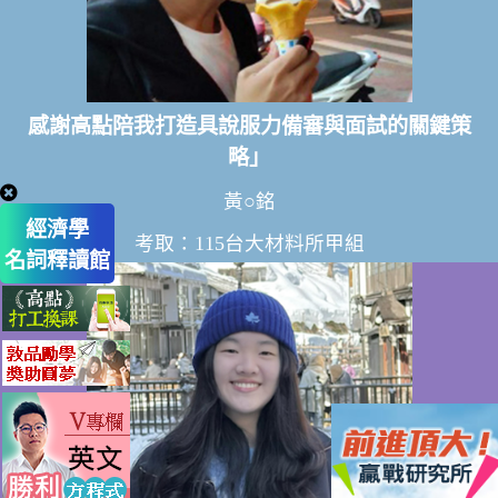
感謝高點陪我打造具說服力備審與面試的關鍵策
略」
黃○銘
經濟學
考取：115台大材料所甲組
名詞釋讀館