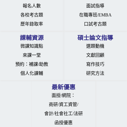
報名人數
面試指導
各校考古題
在職專班/EMBA
歷年錄取率
口試考古題
課輔資源
碩士論文指導
微課知識點
選題動機
來課一堂
文獻回顧
預約：
補課
/
助教
寫作技巧
個人化課輔
研究方法
最新優惠
面授/網院：
商研
/
資工資管
/
會計
/
社會社工
/
法研
函授優惠