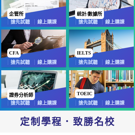
企管所
統計/數據所
搶先試聽
線上購課
搶先試聽
線上購課
CFA
IELTS
搶先試聽
線上購課
搶先試聽
線上購課
TOEIC
證券分析師
搶先試聽
線上購課
搶先試聽
線上購課
定制學程．致勝名校