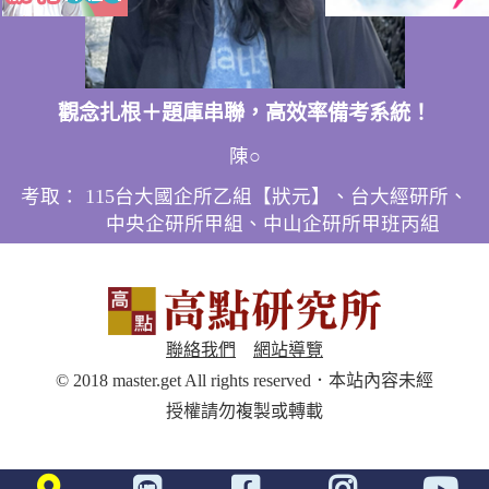
觀念扎根＋題庫串聯，高效率備考系統！
陳○
考取： 115台大國企所乙組【狀元】、台大經研所、
中央企研所甲組、中山企研所甲班丙組
聯絡我們
網站導覽
© 2018 master.get All rights reserved．本站內容未經
授權請勿複製或轉載