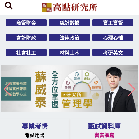
商管財金
統計數據
資工資管
會計財政
法律政治
心理心輔
社會社工
材料土木
考研英文
專業考情
甄試資料庫
考試用書
書審撰寫