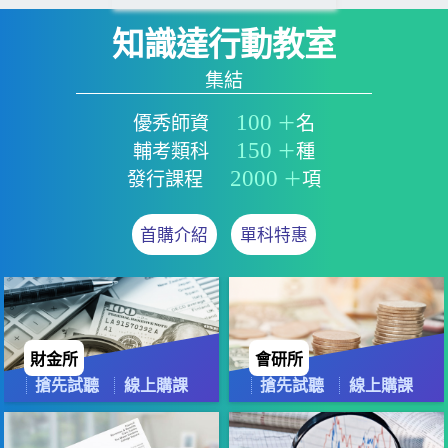
知識達行動教室
集結
100
優秀師資
＋
名
150
輔考類科
＋
種
2000
發行課程
＋
項
首購介紹
單科特惠
財金所
會研所
搶先試聽
線上購課
搶先試聽
線上購課