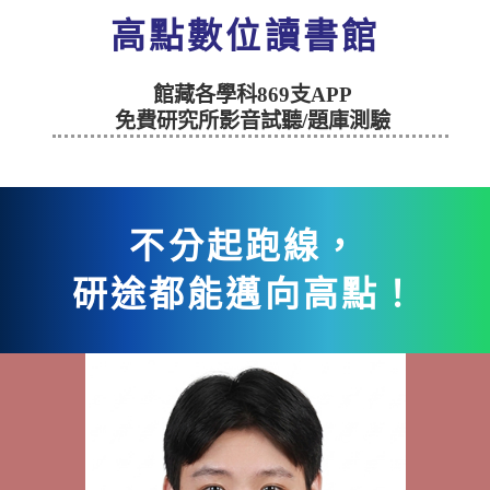
高點數位讀書館
館藏各學科869支APP
免費
研究所
影音試聽/題庫測驗
不分起跑線，
研途都能邁向高點！