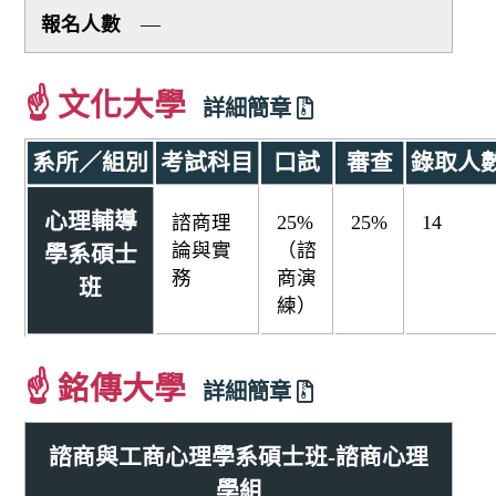
—
☝ 文化大學
詳細簡章
系所／組別
考試科目
口試
審查
錄取人
心理輔導
諮商理
25%
25%
14
論與實
（諮
學系碩士
務
商演
班
練）
☝ 銘傳大學
詳細簡章
諮商與工商心理學系碩士班-諮商心理
學組