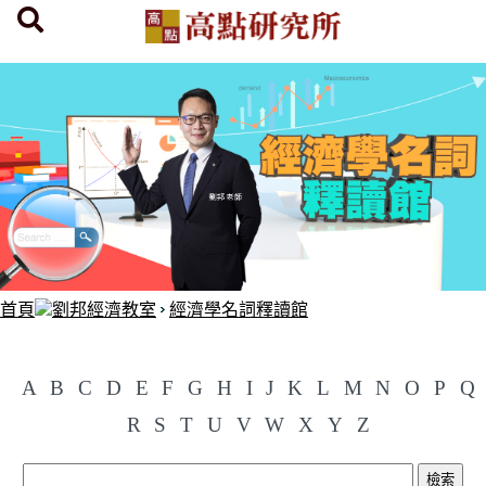
首頁
劉邦經濟教室
經濟學名詞釋讀館
A
B
C
D
E
F
G
H
I
J
K
L
M
N
O
P
Q
R
S
T
U
V
W
X
Y
Z