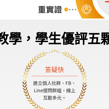
教學，學生優評五
答疑快
建立個人社群、FB、
Line提問群組，線上
互動多元。