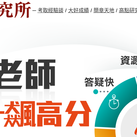
─
考取經驗談
/
大好成績
/
簡章天地
/
高點研