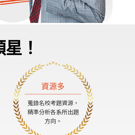
顆星！
資源多
蒐錄名校考題資源，
精準分析各系所出題
方向。