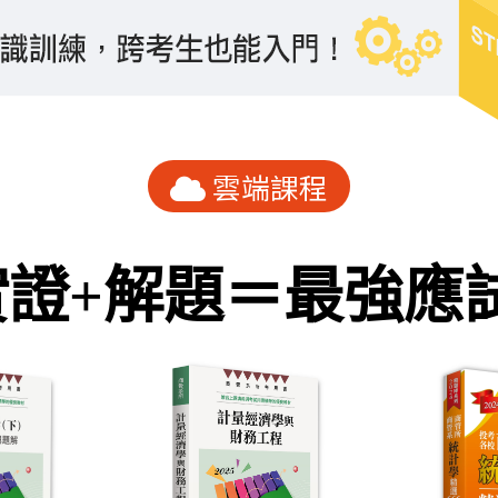
雲端課程
實證+解題＝最強應