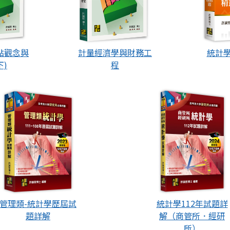
計量經濟學與財務工
點觀念與
統計學
程
下)
管理類-統計學歷屆試
統計學112年試題詳
題詳解
解（商管所．經研
所）