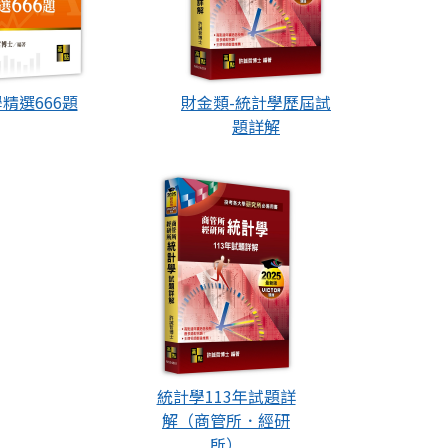
精選666題
財金類-統計學歷屆試
題詳解
統計學113年試題詳
解（商管所．經研
所）