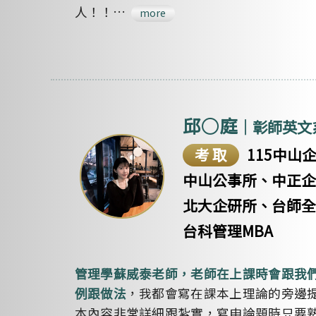
人！！…
more
邱○庭
｜彰師英文
考取
115中山
中山公事所、中正企
北大企研所、台師全
台科管理MBA
管理學蘇威泰老師，老師在上課時會跟我
，我都會寫在課本上理論的旁邊
例跟做法
本內容非常詳細跟紮實，寫申論題時只要