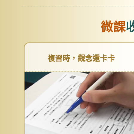
微課
複習時，觀念還卡卡