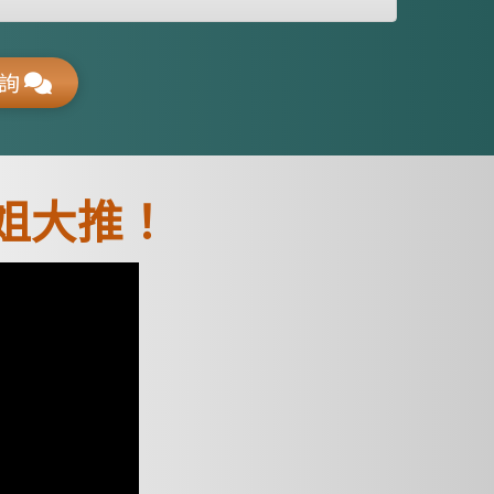
諮詢
姐大推！