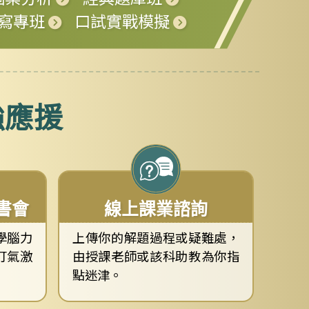
寫專班
口試實戰模擬
強應援
書會
線上課業諮詢
學腦力
上傳你的解題過程或疑難處，
打氣激
由授課老師或該科助教為你指
點迷津。