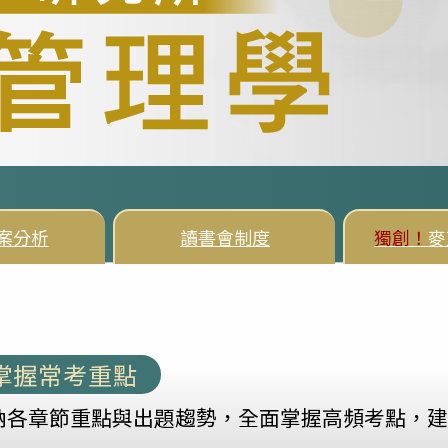
案分析
讀書會制度
獨創！
麥
掌握常考重點
納各章節重點與出題趨勢，全面掌握高頻考點，建