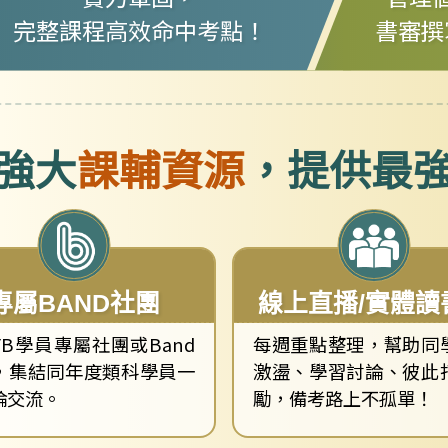
完整課程高效命中考點！
書審撰
強大
課輔資源
，提供最
專屬BAND社團
線上直播/實體讀
FB學員專屬社團或Band
每週重點整理，幫助同
，集結同年度類科學員一
激盪、學習討論、彼此
論交流。
勵，備考路上不孤單！