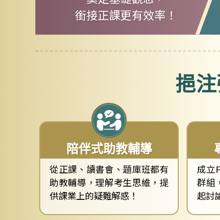
銜接正課更有效率！
挹注
陪伴式助教輔導
從正課、讀書會、題庫班都有
成立
助教輔導，理解考生思維，提
群組
供課業上的疑難解惑！
起討