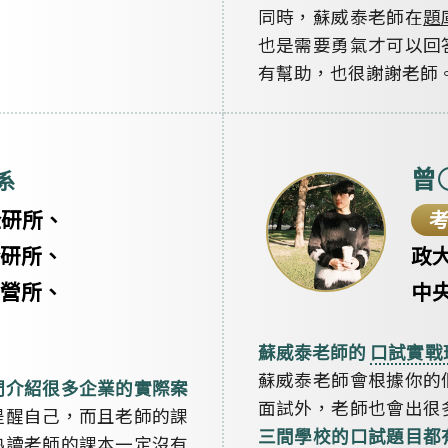
同時，蘇威泰老師在
題
也是需要勇氣才可以回
有幫助，也很謝謝老師
曾
系
企研所、
研所、
政
營所、
中
蘇威泰老師的
口試實戰
蘇威泰老師會根據你的
們介紹很多企業的實際案
面試外，老師也會出很
提醒自己，而且老師的課
三間學校的口試題目都
熟讀老師的課本一定沒有