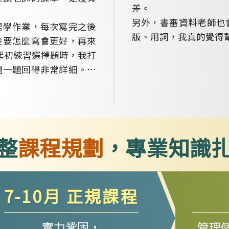
差。
另外，書審資料老師也
理學作業，每次寫完之後
版、用詞，我真的覺得
楚要怎麼寫會更好，再來
得起初練習選擇題時，我打
題一題回得非常詳細。…
整
課程規劃
，專業知識
7-10月 正規課程
實力鞏固，
管理