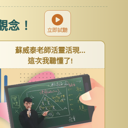
觀念！
立即試聽
蘇威泰老師活靈活現...
這次我聽懂了!