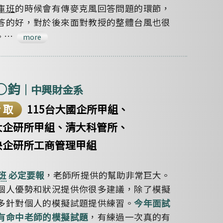
庫班
的時候會有傳麥克風回答問題的環節，
答的好，對於後來面對教授的整體台風也很
。…
more
○鈞
｜中興財金系
考取
115台大國企所甲組、
大企研所甲組、清大科管所、
央企研所工商管理甲組
，老師所提供的幫助非常巨大。
班
必定要報
個人優勢和狀況提供你很多建議，除了模擬
多針對個人的模擬試題提供練習。
今年面試
，有練過一次真的有
有命中老師的模擬試題