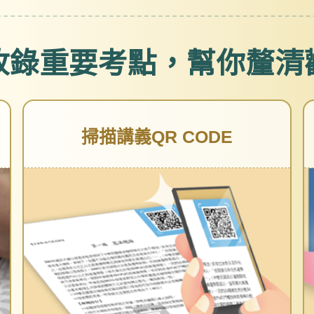
收錄重要考點
，幫你釐清
掃描講義QR CODE