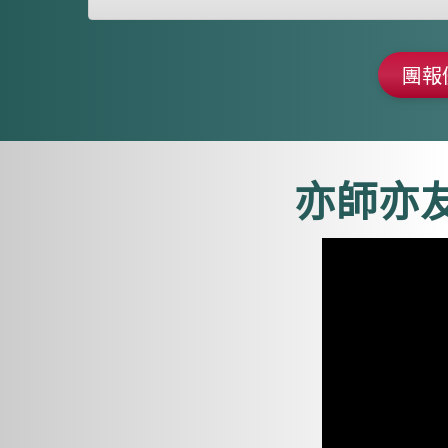
團報
亦師亦