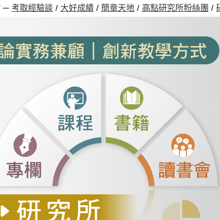
─
考取經驗談
/
大好成績
/
簡章天地
/
高點研究所粉絲團
/