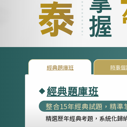
經典題庫班
時事個
經典題庫班
整合15年經典試題，精準
精選歷年經典考題，系統化歸