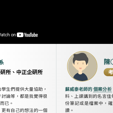
陳
系
企研所、中正企研所
給學生們提供大量協助，
蘇威泰老師的
個案分析
考討論等，都是我覺得很
料、上課講到的名言佳
而已。
份筆記或是檔案中，確
，更有自己的想法的一個
讀。