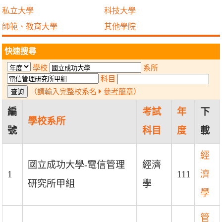
私立大學
科技大學
師範、教育大學
其他學院
快速搜尋
學校
系所
科目
（請輸入完整校系名
參考簡章
）
編
考試
年
下
學校系所
號
科目
度
載
經
國立成功大學-電信管理
經濟
1
111
濟
研究所甲組
學
學
管