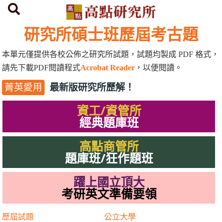
首頁
研究所歷屆考古題
研究所碩士班歷屆考古題
本單元僅提供各校公佈之研究所試題，試題均製成
PDF
格式，
請先下載
PDF
閱讀程式
Acrobat Reader
，以便閱讀。
最新版研究所歷解！
菁英愛用
資工/資管所
經典題庫班
高點商管所
題庫班/狂作題班
躍上國立頂大
考研英文準備要領
歷屆試題
公立大學