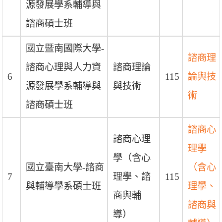
源發展學系輔導與
諮商碩士班
國立暨南國際大學-
諮商理
諮商心理與人力資
諮商理論
6
115
論與技
源發展學系輔導與
與技術
術
諮商碩士班
諮商心
諮商心理
理學
學（含心
國立臺南大學-諮商
（含心
7
理學、諮
115
與輔導學系碩士班
理學、
商與輔
諮商與
導）