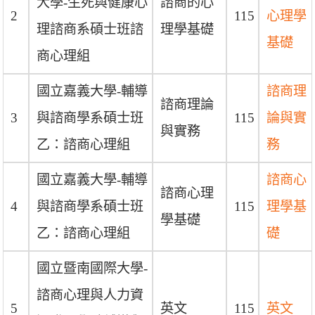
大學-生死與健康心
諮商的心
2
115
心理學
理諮商系碩士班諮
理學基礎
基礎
商心理組
國立嘉義大學-輔導
諮商理
諮商理論
3
與諮商學系碩士班
115
論與實
與實務
乙：諮商心理組
務
國立嘉義大學-輔導
諮商心
諮商心理
4
與諮商學系碩士班
115
理學基
學基礎
乙：諮商心理組
礎
國立暨南國際大學-
諮商心理與人力資
5
英文
115
英文