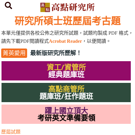
首頁
研究所歷屆考古題
研究所碩士班歷屆考古題
本單元僅提供各校公佈之研究所試題，試題均製成
PDF
格式，
請先下載
PDF
閱讀程式
Acrobat Reader
，以便閱讀。
最新版研究所歷解！
菁英愛用
資工/資管所
經典題庫班
高點商管所
題庫班/狂作題班
躍上國立頂大
考研英文準備要領
歷屆試題