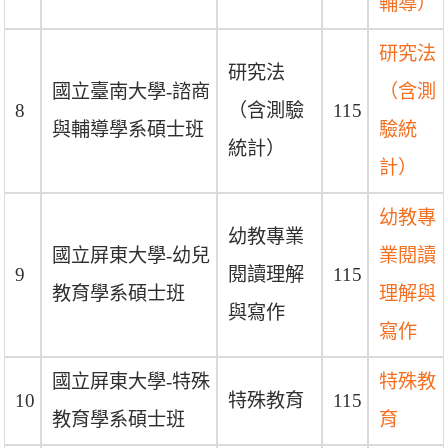
輔導）
研究法
研究法
國立臺南大學-諮商
（含測
8
（含測驗
115
與輔導學系碩士班
驗統
統計）
計）
幼教專
幼教專業
國立屏東大學-幼兒
業閱讀
9
閱讀理解
115
教育學系碩士班
理解與
與寫作
寫作
國立屏東大學-特殊
特殊教
10
特殊教育
115
教育學系碩士班
育