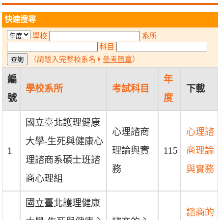
快速搜尋
學校
系所
科目
（請輸入完整校系名
參考簡章
）
編
年
學校系所
考試科目
下載
號
度
國立臺北護理健康
心理諮商
心理諮
大學-生死與健康心
1
理論與實
115
商理論
理諮商系碩士班諮
務
與實務
商心理組
國立臺北護理健康
諮商的