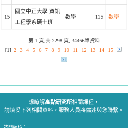
國立中正大學-資訊
15
數學
115
數學
工程學系碩士班
第 1 頁,共 2298 頁, 34466筆資料
[1]
2
3
4
5
6
7
8
9
10
11
12
13
14
15
想瞭解
高點研究所
相關課程，
請填妥下列相關資料，服務人員將儘速與您聯繫。
詢問類科：