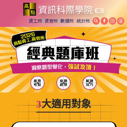
資訊科際學院
CS
資工所
資管所
數據所
統計所
3
大適用對象