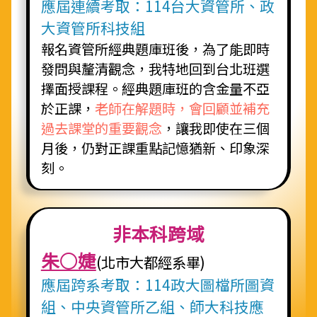
應屆連續考取：114台大資管所、政
大資管所科技組
報名資管所經典題庫班後，為了能即時
發問與釐清觀念，我特地回到台北班選
擇面授課程。經典題庫班的含金量不亞
於正課，
老師在解題時，會回顧並補充
過去課堂的重要觀念
，讓我即使在三個
月後，仍對正課重點記憶猶新、印象深
刻。
非本科跨域
朱○婕
(北市大都經系畢)
應屆跨系考取：114政大圖檔所圖資
組、中央資管所乙組、師大科技應