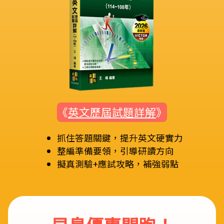
《
英文歷屆試題詳解
》
抓住答題關鍵，提升英文硬實力
整編準備要領，引導研讀方向
擬真測驗+應試攻略，補強弱點