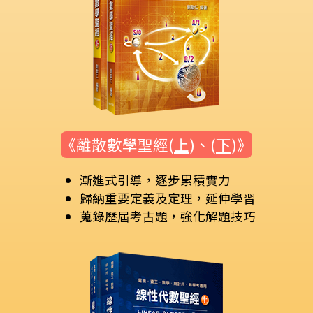
《離散數學聖經(
上
)、(
下
)》
漸進式引導，逐步累積實力
歸納重要定義及定理，延伸學習
蒐錄歷屆考古題，強化解題技巧