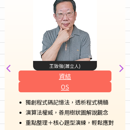
王致強(蕭立人)
資結
OS
獨創程式碼記憶法，透析程式精髓
演算法權威，善用樹狀圖解說觀念
重點整理＋核心題型演練，輕鬆應對