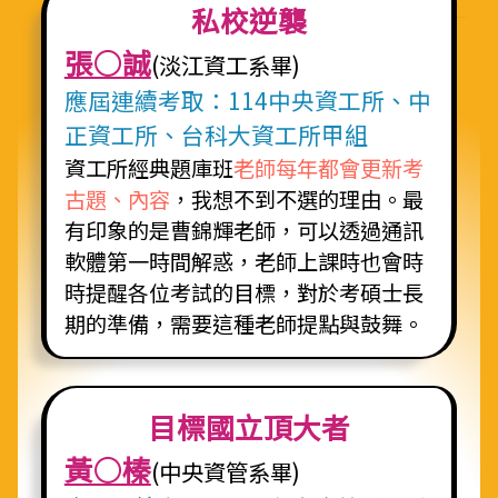
私校逆襲
張○誠
(淡江資工系畢)
應屆連續考取：114中央資工所、中
正資工所、台科大資工所甲組
資工所經典題庫班
老師每年都會更新考
古題、內容
，我想不到不選的理由。最
有印象的是曹錦輝老師，可以透過通訊
軟體第一時間解惑，老師上課時也會時
時提醒各位考試的目標，對於考碩士長
期的準備，需要這種老師提點與鼓舞。
目標國立頂大者
黃○榛
(中央資管系畢)