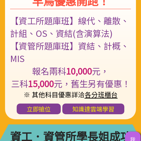
早鳥優惠開跑！
【資工所題庫班】線代、離散、
計組、OS、資結(含演算法)
【資管所題庫班】資結、計概、
MIS
報名兩科
10,000
元，
三科
15,000
元，舊生另有優惠！
※ 其他科目優惠詳洽
各分班櫃台
立即搶位
知識達雲端學習
資工．資管所學長姐成功