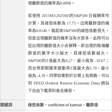
現離群值的機率為0.0098。
若使用 2015M3:2025M3的S&P500 日報酬率作
計算，其峰態係數為 17.75，出現離群值的機
率為0.0140。看起來S&P500的峰態係數很大，
但是出現離群值的機率沒有大很多，此時可以
從出現的離群值大小去解釋，即出現的極端離
群值的數字大小越大，其峰態係數越大。
S&P500的Z值最大為8.27，最小值為 -10.67；
而台幣即期匯率變動率Z值最大為5.70，最小
值為 -4.39。同學如果對於計算上有興趣，可以
到 FRED (Federal Reserve Economic Data) 網站
下自由下載資料後去練習。
關鍵詞
峰態係數、coefficient of kurtosis、離群值