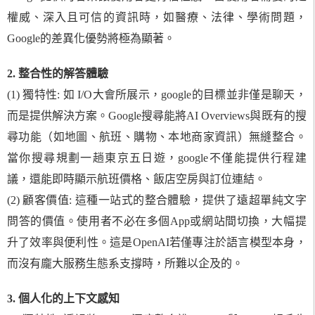
權威、深入且可信的資訊時，如醫療、法律、學術問題，
Google的差異化優勢將極為顯著。
2. 整合性的解答體驗
(1) 獨特性: 如 I/O大會所展示，google的目標並非僅是聊天，
而是提供解決方案。Google搜尋能將AI Overviews與既有的搜
尋功能（如地圖、航班、購物、本地商家資訊）無縫整合。
當你搜尋規劃一趟東京五日遊，google不僅能提供行程建
議，還能即時顯示航班價格、飯店空房與訂位連結。
(2) 顧客價值: 這種一站式的整合體驗，提供了遠超單純文字
問答的價值。使用者不必在多個App或網站間切換，大幅提
升了效率與便利性。這是OpenAI若僅專注於語言模型本身，
而沒有龐大服務生態系支撐時，所難以企及的。
3. 個人化的上下文感知