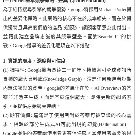
(一) Porter基本競爭策略 - 差異化(Differentiation)
為了維持搜尋引擎的競爭優勢，google將採用Michael Porter提
出的差異化策略。此策略的核心不在於成本領先，而在於提
供獨特且具高度價值的產品或服務，讓顧客願意為此付出，
並藉此建立品牌忠誠度與競爭壁壘。面對SearchGPT的挑
戰，Google搜尋的差異化體現在以下幾點：
1. 資訊的廣度、深度與可信度
(1) 獨特性: Google擁有長達二十餘年、持續索引全球資訊所
累積的龐大資料庫(Knowledge Graph)，這是任何新進者短期
內無法複製的資產。google的差異化在於，AI Overviews的答
案並非憑空生成，而是基於這個龐大、即時更新的網路索
引，並提供原始網頁連結。
(2) 顧客價值: 這滿足了使用者對於答案可被查證的核心需
求。相較於部分生成式AI可能出現的幻覺(Hallucination)，
Google提供的答案讓使用者更有信任感。當使用者需要的是