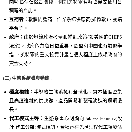
同時也存在競合關係，例如英特爾有時也需要使用台
積電的產能。
互補者：
軟體開發商、作業系統供應商(如微軟)、雲端
平台等。
政府：
由於地緣政治考量和補貼政策(如美國的CHIPS
法案)，政府的角色日益重要，歐盟和中國也有類似舉
措 。英特爾的重大投資計畫在很大程度上依賴政府的
資金支持。
(二) 生態系結構與動態：
極度複雜：
半導體生態系擁有全球化、資本極度密集
且高度複雜的供應鏈。產品開發和製程演進的週期漫
長。
代工模式主導：
生態系重心明顯向Fabless-Foundry(設
計-代工分離)模式傾斜，台積電在先進製程代工領域佔