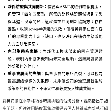
夥伴結盟與共同創新：
儘管與ASML的合作看似穩固，
但實現「四年五節點」所需的整體結盟顯然遇到了製
程延遲、良率問題，這就是在共同創新協調方面存在
困難。收購Tower半導體的失敗，使得英特爾在面向客
戶的專業能力上留下缺口，也反映出在補強生態系能
力方面缺乏備案。
內部生態系摩擦：
內部代工模式帶來的固有管理難
題，表明內部協調機制尚未完全理順，這無疑會影響
外部夥伴的信心。
董事會層面的失調：
與董事會的最終決裂，可以視為
最高層級協調的失敗即，未能使公司的治理層就生態
系策略的長期性、不確定性和必要投入達成共識。
對英特爾在季辛格領導時期挑戰的傳統分析，雖然指出了諸
多問題，但往往因過度聚焦於領導者個人特質或內部執行細