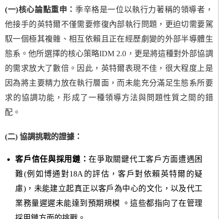
(
一
)
核心論點重申：
季辛格是一位以執行力著稱的領導者，
他接手的英特爾不僅需要修復內部執行問題，更迫切需要駕
馭一個極其複雜、相互依賴且正在經歷劇變的外部半導體生
態系。他所選擇的核心策略IDM 2.0，更是將這種對外部協調
的需求放大了數倍。因此，英特爾表現不佳，很大程度上是
因為將主要精力放在執行層面，而未能充分滿足生態系所要
求的協調功能，形成了一種領導方法與問題性質之間的錯
配。
(二) 協調挑戰的證據：
客戶信任與採用鏈：
在爭取關鍵代工客戶方面遭遇困
難(例如博通對18A的評估，客戶對依賴英特爾的疑
慮)，未能建立起真正以客戶為中心的文化，以及代工
業務量遲遲未能達到預期規模 。這些都指向了在管理
採用鏈方面的挑戰。