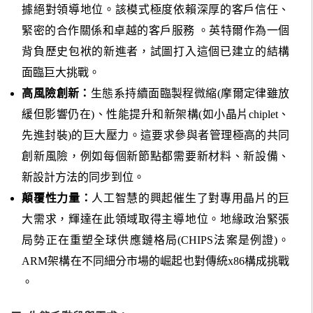
據絕對領導地位。該模式極度依賴深厚的客戶信任、
緊密的合作關係和卓越的客戶服務 。英特爾作為一個
背負歷史包袱的新進者，試圖打入這個已建立的結構
面臨巨大挑戰。
高風險創新：
生態系持續面臨製程微縮(摩爾定律雖放
緩但影響仍在)、性能提升和新架構(如小晶片chiplet、
先進封裝)的巨大壓力。這要求參與者管理極高的共同
創新風險，例如每個新節點都需要新材料、新設備、
新設計方法的同步到位。
顛覆性力量：
人工智慧的興起催生了對專用晶片的巨
大需求，輝達在此領域取得主導地位。地緣政治緊張
局勢正在重塑全球供應鏈格局(CHIPS法案是例證)。
ARM架構在不同細分市場的崛起也對傳統x86構成挑戰
。