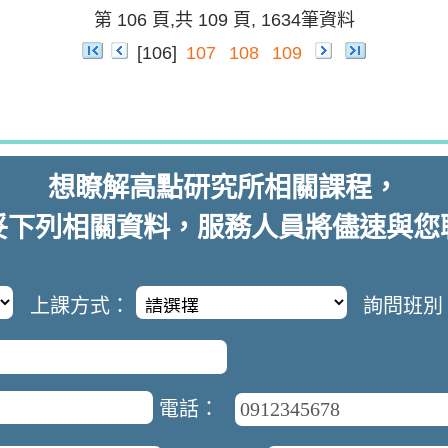
第 106 頁,共 109 頁, 1634筆資料
[106]
107
108
109
想瞭解
高點研究所
相關課程，
妥下列相關資料，服務人員將儘速與您
上課方式：
詢問班別
電話：