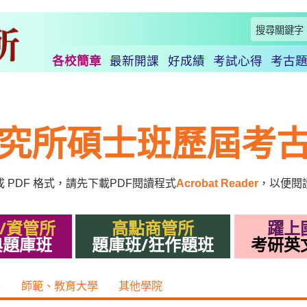
各校簡章
最新開課
好成績
考試心得
考古
究所碩士班歷屆考
成
PDF
格式，請先下載
PDF
閱讀程式
Acrobat Reader
，以便閱
/資管所
高點商管所
躍上
典題庫班
題庫班/狂作題班
考研英
學
師範、教育大學
其他學院