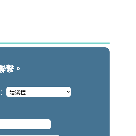
聯繫。
：