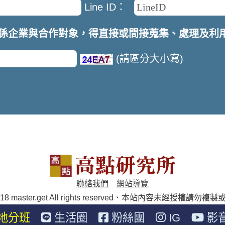
Line ID：
係企業與合作對象，得直接或間接蒐集、處理及利
(請區分大小寫)
聯絡我們
網站導覽
018 master.get All rights reserved．本站內容未經授權請勿複
地分班
生活圈
粉絲團
IG
影