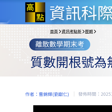
資訊科
首頁
資訊考點新
歷期
離散數學期末考
質數開根號為
發佈時間：20251
作者：曹錦輝(劉獻仁)