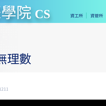
際學院
CS
資工所
資管所
無理數
211