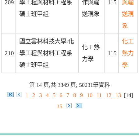
209
學工程與材料工程系
作與輸
115
與輸
碩士班甲組
送現象
送現
象
國立雲林科技大學-化
化工
化工熱
210
學工程與材料工程系
115
熱力
力學
碩士班甲組
學
第 14 頁,共 3349 頁, 50231筆資料
1
2
3
4
5
6
7
8
9
10
11
12
13
[14]
15