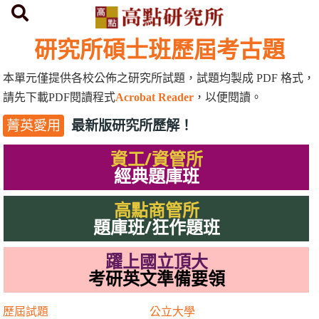
首頁
研究所歷屆考古題
研究所碩士班歷屆考古題
本單元僅提供各校公佈之研究所試題，試題均製成
PDF
格式，
請先下載
PDF
閱讀程式
Acrobat Reader
，以便閱讀。
最新版研究所歷解！
菁英愛用
資工/資管所
經典題庫班
高點商管所
題庫班/狂作題班
躍上國立頂大
考研英文準備要領
歷屆試題
公立大學