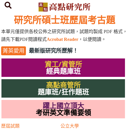
首頁
研究所歷屆考古題
研究所碩士班歷屆考古題
本單元僅提供各校公佈之研究所試題，試題均製成
PDF
格式，
請先下載
PDF
閱讀程式
Acrobat Reader
，以便閱讀。
最新版研究所歷解！
菁英愛用
資工/資管所
經典題庫班
高點商管所
題庫班/狂作題班
躍上國立頂大
考研英文準備要領
歷屆試題
公立大學