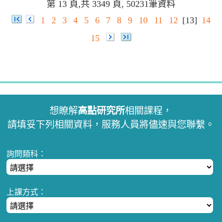
第 13 頁,共 3349 頁, 50231筆資料
1
2
3
4
5
6
7
8
9
10
11
12
[13]
14
15
想瞭解
高點研究所
相關課程，
請填妥下列相關資料，服務人員將儘速與您聯繫。
詢問類科：
上課方式：