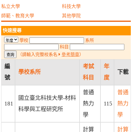
私立大學
科技大學
師範、教育大學
其他學院
快速搜尋
學校
系所
科目
（請輸入完整校系名
參考簡章
）
編
考試
年
學校系所
下載
號
科目
度
普通
普通
國立臺北科技大學-材料
181
熱力
115
熱力
科學與工程研究所
學
學
計算
計算