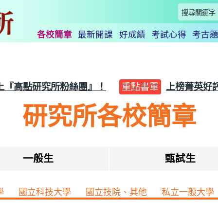
各校簡章
最新開課
好成績
考試心得
考古
上『高點研究所粉絲團』！
重點書單
上榜菁英好
研究所各校簡章
一般生
甄試生
學
國立科技大學
國立技院、其他
私立一般大學