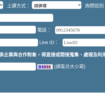
上課方式：
詢問班別
電話：
Line ID：
係企業與合作對象，得直接或間接蒐集、處理及利
(請區分大小寫)