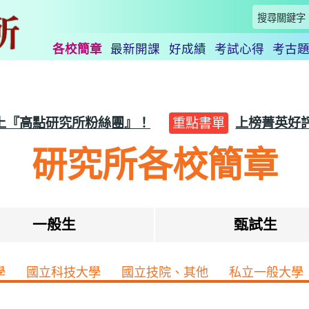
各校簡章
最新開課
好成績
考試心得
考古
上『高點研究所粉絲團』！
重點書單
上榜菁英好
研究所各校簡章
一般生
甄試生
學
國立科技大學
國立技院、其他
私立一般大學