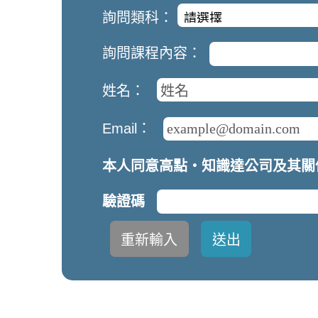
詢問類科：
詢問課程內容：
姓名：
Email：
本人同意高點‧知識達公司及其關
驗證碼