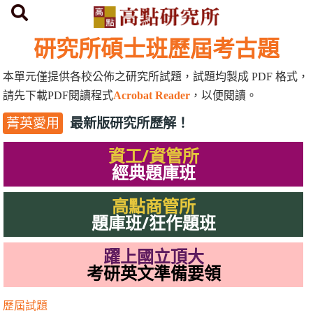
首頁
研究所歷屆考古題
研究所碩士班歷屆考古題
本單元僅提供各校公佈之研究所試題，試題均製成
PDF
格式，
請先下載
PDF
閱讀程式
Acrobat Reader
，以便閱讀。
最新版研究所歷解！
菁英愛用
資工/資管所
經典題庫班
高點商管所
題庫班/狂作題班
躍上國立頂大
考研英文準備要領
歷屆試題