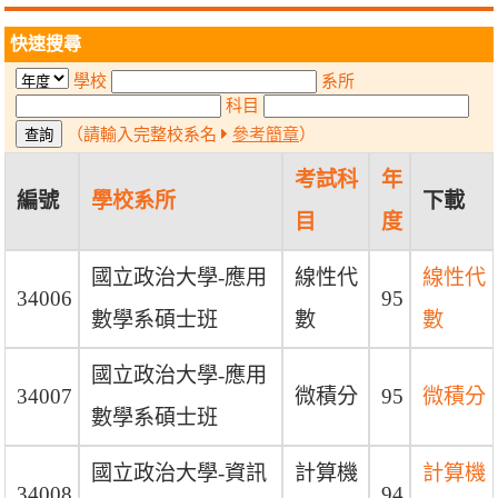
快速搜尋
學校
系所
科目
（請輸入完整校系名
參考簡章
）
考試科
年
編號
學校系所
下載
目
度
國立政治大學-應用
線性代
線性代
34006
95
數學系碩士班
數
數
國立政治大學-應用
34007
微積分
95
微積分
數學系碩士班
國立政治大學-資訊
計算機
計算機
34008
94