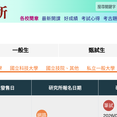
各校簡章
最新開課
好成績
考試心得
考古
一般生
甄試生
學
國立科技大學
國立技院、其他
私立一般大學
定發售日
研究所報名日期
筆試
網路
2026/