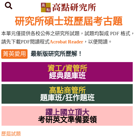
首頁
研究所歷屆考古題
研究所碩士班歷屆考古題
本單元僅提供各校公佈之研究所試題，試題均製成
PDF
格式，
請先下載
PDF
閱讀程式
Acrobat Reader
，以便閱讀。
最新版研究所歷解！
菁英愛用
資工/資管所
經典題庫班
高點商管所
題庫班/狂作題班
躍上國立頂大
考研英文準備要領
歷屆試題