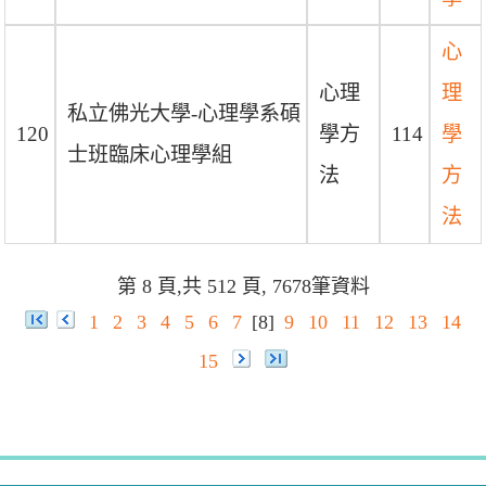
心
心理
理
私立佛光大學-心理學系碩
120
學方
114
學
士班臨床心理學組
法
方
法
第 8 頁,共 512 頁, 7678筆資料
1
2
3
4
5
6
7
[8]
9
10
11
12
13
14
15