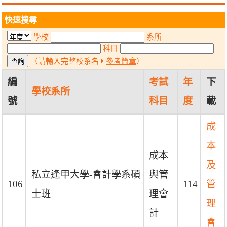
快速搜尋
學校
系所
科目
（請輸入完整校系名
參考簡章
）
編
考試
年
下
學校系所
號
科目
度
載
成
本
成本
及
私立逢甲大學-會計學系碩
與管
106
114
管
士班
理會
理
計
會