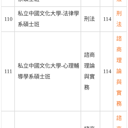
私立中國文化大學-法律學
刑
110
刑法
114
系碩士班
法
諮
商
諮商
理
私立中國文化大學-心理輔
理論
111
114
論
導學系碩士班
與實
與
務
實
務
諮